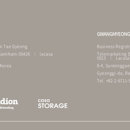
GWANGMYEON
im Tae Gyeong
Business Registr
ulGamNam-00426
lacasa
Telemarketing B
0023
Lacasa
 Korea
8-4, Sureonggae
Gyeonggi-do, Re
Tel. +82-2-6711-