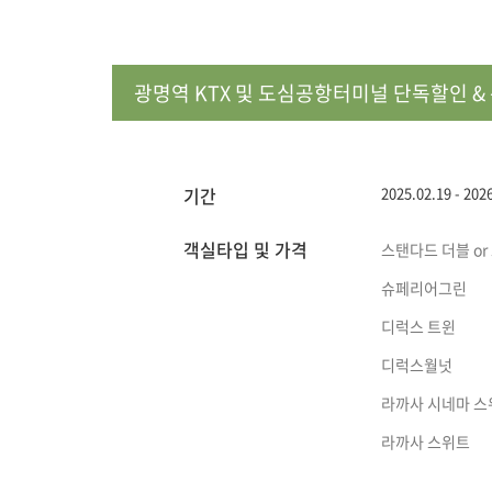
광명역 KTX 및 도심공항터미널 단독할인 &
기간
2025.02.19 - 202
객실타입 및 가격
스탠다드 더블 or
슈페리어그린
디럭스 트윈
디럭스월넛
라까사 시네마 스
라까사 스위트