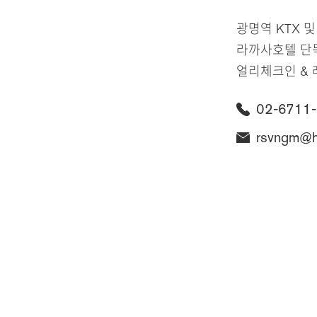
광명역 KTX 
라까사호텔 단
얼리체크인 & 
02-6711
rsvngm@ho