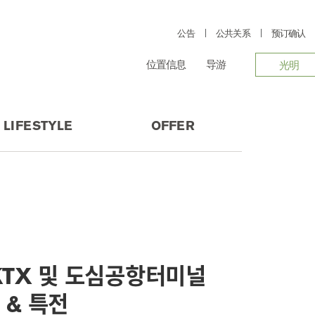
公告
公共关系
预订确认
位置信息
导游
光明
LIFESTYLE
OFFER
KTX 및 도심공항터미널
 & 특전