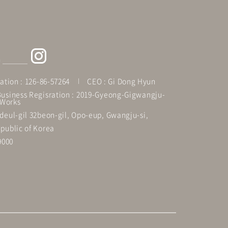
G
ation : 126-86-57264
CEO : Gi Dong Hyun
usiness Regisration : 2019-Gyeong-Gigwangju-
Works
deul-gil 32beon-gil, Opo-eup, Gwangju-si,
public of Korea
9000