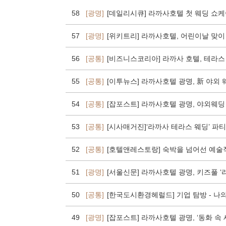
58
[광명]
[데일리시큐] 라까사호텔 첫 웨딩 쇼케
57
[광명]
[위키트리] 라까사호텔, 어린이날 맞이 
56
[공통]
[비즈니스코리아] 라까사 호텔, 테라스
55
[공통]
[이투뉴스] 라까사호텔 광명, 新 야외 
54
[공통]
[잡포스트] 라까사호텔 광명, 야외웨
53
[공통]
[시사매거진]‘라까사 테라스 웨딩’ 파티
52
[공통]
[호텔앤레스토랑] 숙박을 넘어선 예술적
51
[광명]
[서울신문] 라까사호텔 광명, 키즈풀 ‘
50
[공통]
[한국도시환경헤럴드] 기업 탐방 - 나의 집
49
[광명]
[잡포스트] 라까사호텔 광명, ‘동화 속