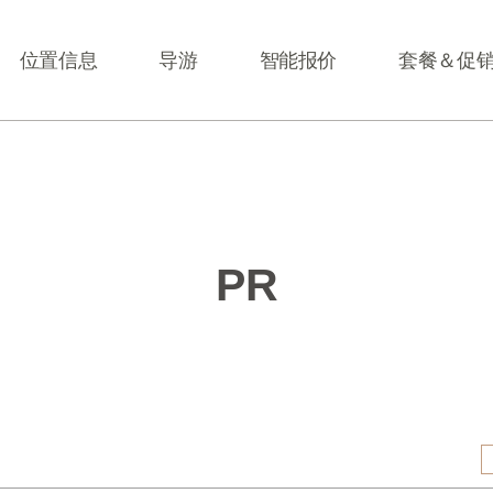
位置信息
导游
智能报价
套餐＆促
首尔
光明
PR