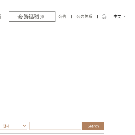
销
会员福利
分店选择
公告
公共关系
中文
Search