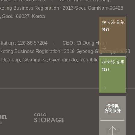
keting Business Regisration : 2013-SeoulGamNam-00426
, Seoul 06027, Korea
拉卡莎 首尔
预订
tration : 126-86-57264
CEO : Gi Dong Hyun
keting Business Regisration : 2019-Gyeong-Gigwangju-0023
, Opo-eup, Gwangju-si, Gyeonggi-do, Republic of Korea
拉卡莎 光明
预订
卡卡奥
咨询服务
TOP