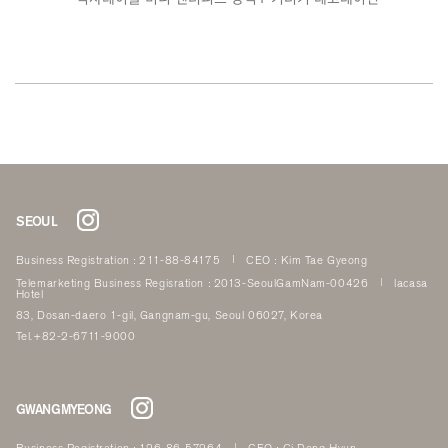
SEOUL
Business Registration : 211-88-84175
CEO : Kim Tae Gyeong
Telemarketing Business Regisration : 2013-SeoulGamNam-00426
lacasa
Hotel
83, Dosan-daero 1-gil, Gangnam-gu, Seoul 06027, Korea
Tel.+82-2-6711-9000
GWANGMYEONG