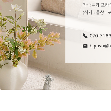
가족들과 프라
(식사+돌상+
070-716
bqrsvn@ho