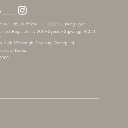
G
ation : 126-86-57264
CEO : Gi Dong Hyun
siness Regisration : 2019-Gyeong-Gigwangju-0023
s
eul-gil 32beon-gil, Opo-eup, Gwangju-si,
ublic of Korea
-9000