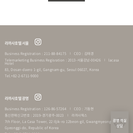
라까사호텔 서울
Business Registration : 211-88-84175
CEO : 김태경
Telemarketing Business Regisration : 2013-서울강남-00426
lacasa
Hotel
83, Dosan-daero 1-gil, Gangnam-gu, Seoul 06027, Korea
Tel.+82-2-6711-9000
라까사호텔 광명
Business Registration : 126-86-57264
CEO : 기동현
통신판매신고번호 : 2019-경기광주-0023
라까사웍스
광명 객실
7th Floor, La Casa Tower, 22 Iljik-ro 12beon-gil, Gwangmyeong-si
상담
Gyeonggi-do, Republic of Korea