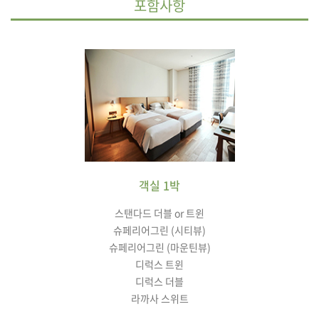
포함사항
객실 1박
스탠다드 더블 or 트윈
슈페리어그린 (시티뷰)
슈페리어그린 (마운틴뷰)
디럭스 트윈
디럭스 더블
라까사 스위트