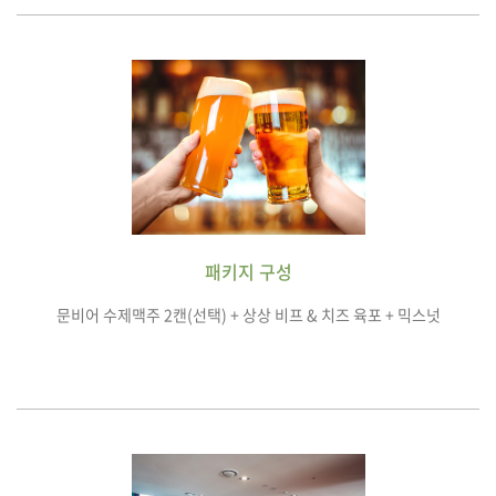
패키지 구성
문비어 수제맥주 2캔(선택) + 상상 비프 & 치즈 육포 + 믹스넛