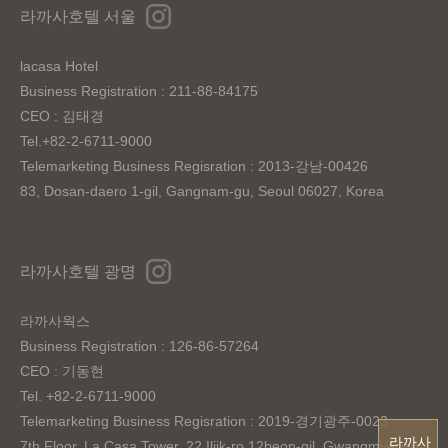
라까사호텔 서울
lacasa Hotel
Business Registration : 211-88-84175
CEO : 김태경
Tel.+82-2-6711-9000
Telemarketing Business Regisration : 2013-강남-00426
83, Dosan-daero 1-gil, Gangnam-gu, Seoul 06027, Korea
라까사호텔 광명
라까사웍스
Business Registration : 126-86-57264
CEO : 기동현
Tel. +82-2-6711-9000
Telemarketing Business Regisration : 2019-경기광주-0023
라까사
7th Floor, La Casa Tower, 22 Iljik-ro 12beon-gil, Gwangmyeong-