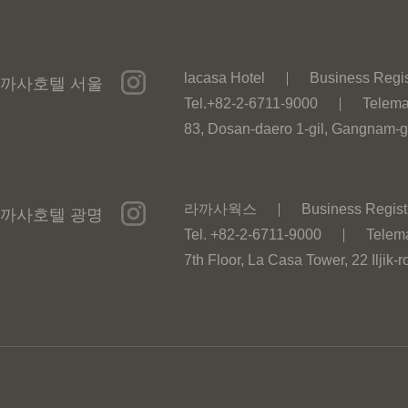
lacasa Hotel
Business Regis
까사호텔 서울
Tel.+82-2-6711-9000
Telema
83, Dosan-daero 1-gil, Gangnam-g
라까사웍스
Business Regist
까사호텔 광명
Tel. +82-2-6711-9000
Telem
7th Floor, La Casa Tower, 22 Ilji