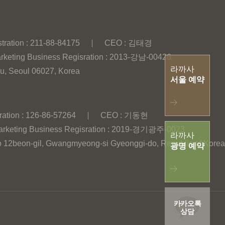
tration : 211-88-84175
CEO : 김태경
rketing Business Regisration : 2013-강남-00426
라까사
u, Seoul 06027, Korea
서울 예약
ration : 126-86-57264
CEO : 기동현
arketing Business Regisration : 2019-경기광주-0023
라까사
k-ro 12beon-gil, Gwangmyeong-si Gyeonggi-do, Republic of Korea
광명 예약
카카오톡
상담