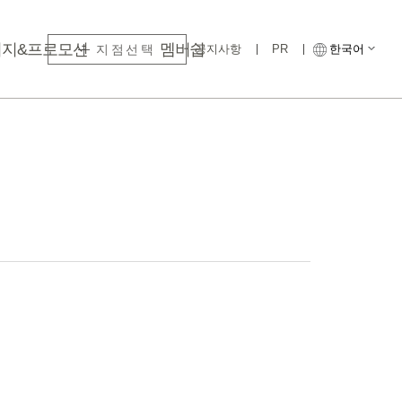
키지&프로모션
멤버쉽
지점선택
공지사항
PR
한국어
라까사호텔 광명