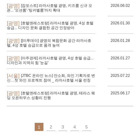
[광명]
[잡포스트] 라까사호텔 광명, 키즈룸 신규 오
2026.06.02
픈... '오션룸'·'팅커벨룸'까지 확대
[광명]
[호텔앤레스토랑] 라까사호텔 광명, 4성 호텔
2026.01.30
승급... 디자인 문화 결합한 공간 인정받아
[광명]
[[이투데이] 광명의 복합문화 공간 라까사호
2026.01.28
텔, 4성 호텔 승급으로 품격 높여
[광명]
[아주경제] 라까사호텔 광명, 4성 호텔 승급...
2026.01.27
디자인과 지역의 힘 '눈길'
[서울]
[JTBC 온라인 뉴스] 안소희, 와인 기획자로 변
2025.07.22
신…첫 와인 프로젝트 참여 _ 라까사호텔 서울 런칭
[광명]
[호텔앤레스토랑] 라까사호텔 광명, 테라스 웨
2025.06.17
딩 오픈하우스 성황리 진행
2
3
4
5
1