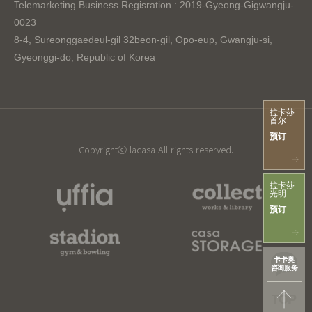
Telemarketing Business Regisration : 2019-Gyeong-Gigwangju-
0023
8-4, Sureonggaedeul-gil 32beon-gil, Opo-eup, Gwangju-si,
Gyeonggi-do, Republic of Korea
拉卡莎
首尔
预订
Copyrightⓒ lacasa All rights reserved.
拉卡莎
光明
预订
卡卡奥
咨询服务
TOP