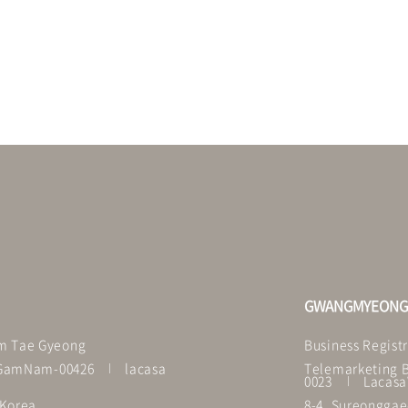
GWANGMYEON
im Tae Gyeong
Business Registr
ulGamNam-00426
lacasa
Telemarketing B
0023
Lacasa
 Korea
8-4, Sureonggae