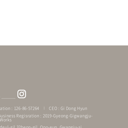
G
ation : 126-86-57264
CEO : Gi Dong Hyun
usiness Regisration : 2019-Gyeong-Gigwangju-
Works
deul-gil 32beon-gil, Opo-eup, Gwangju-si,