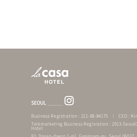
SEOUL
Business Registration : 211-88-84175
CEO : K
Telemarketing Business Regisration : 2013-Seo
Hotel
83, Dosan-daero 1-gil, Gangnam-gu, Seoul 06027,