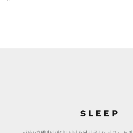
SLEEP
라까사호텔만의 아이덴티티가 담긴 공간에서
보고, 느끼